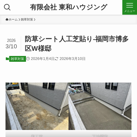
有限会社 東和ハウジング
メニュー
ホーム
雑草対策
防草シート人工芝貼り-福岡市博多
2026
3/10
区W様邸
2026年1月4日
2026年3月10日
雑草対策
着工前
下地調整