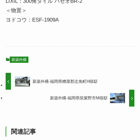
LIXIL：300角タイル パセオBR-2
＜物置＞
ヨドコウ：ESF-1909A
新築外構
新築外構-福岡県糟屋郡志免町H様邸
新築外構-福岡県筑紫野市M様邸
関連記事