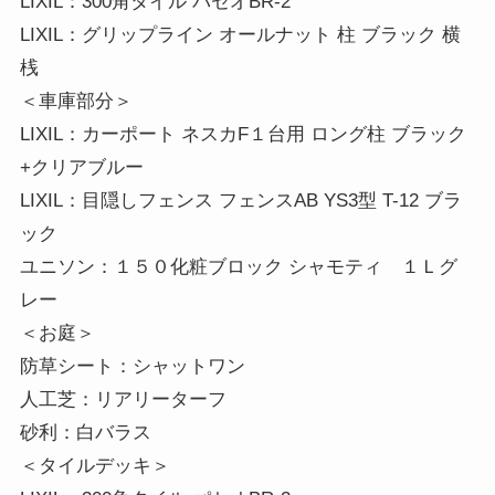
LIXIL：300角タイル パセオBR-2
LIXIL：グリップライン オールナット 柱 ブラック 横
桟
＜車庫部分＞
LIXIL：カーポート ネスカF１台用 ロング柱 ブラック
+クリアブルー
LIXIL：目隠しフェンス フェンスAB YS3型 T-12 ブラ
ック
ユニソン：１５０化粧ブロック シャモティ １Ｌグ
レー
＜お庭＞
防草シート：シャットワン
人工芝：リアリーターフ
砂利：白バラス
＜タイルデッキ＞