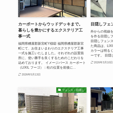
カーポートからウッドデッキまで。
目隠しフェ
暮らしを豊かにするエクステリア工
外からの視線
事一式
を作る目隠しフ
目隠しフェン
福岡県糟屋郡新宮町Y様邸 福岡県糟屋郡新宮
た商品は、LIX
町にて、お住まいまわりのエクステリア工事
カラーは明る
一式を施工いたしました。それぞれの設置箇
ーです。 目隠
所に、使い勝手を良くするためのこだわりを
込めております。 イメージパース カーポート
2026年3月10日
（LIXIL フーゴ）：柱の位置を前後に...
2026年5月13日
フェンス・目隠し