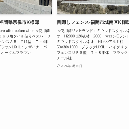
-福岡県宗像市K様邸
目隠しフェンス-福岡市城南区K様
efore after before after ＜使用商
＜使用商品＞Eランド：Ｅウッドスタイル
：３０６０角タイル貼りベスパ Ｑ
オ H2000 120板材 2000 マロンEラン
フェンスＡＢ YT1型 Ｔ－8本
Ｅウッドスタイルネオ H1200アルミ柱
ラウンLIXIL：デザイナーパー
50×30×1500 ブラックLIXIL：ハイグリッ
 オータムブラウン
フェンスＵＦ８型 Ｔ－８本体 ブラック
チール柱
2026年3月10日