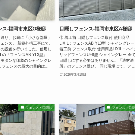
ンス-福岡市東区O様邸
目隠しフェンス-福岡市東区A様邸
を遮り、お庭に「小さな部屋」
① 着工前 目隠しフェンス取付 使用商品
ェンス。 新築外構工事にて、
LIXIL：フェンスAB YL3型 シャイングレー
スの設置を行いました。使用し
着工前 フェンス取付 使用商品LIXIL：ハイ
ILの「フェンスAB YL3型」、
リッドフェンスUF8型 シャイングレー 全
くモダンな印象のシャイングレ
目隠しにする必要はありません。「適材適
しフェンスの最大の目的は...
所」のフェンス選び。 同じ現場にて、フェ.
2026年3月10日
フェンス・目隠し
フェンス・目